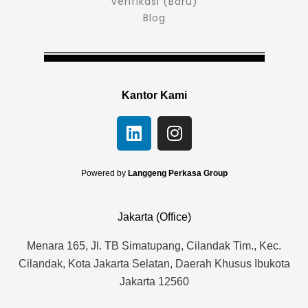
Verifikasi (Baru)
Blog
Kantor Kami
L
I
i
n
n
s
k
t
Powered by
Langgeng Perkasa Group
e
a
d
g
Jakarta (Office)
i
r
n
a
Menara 165, Jl. TB Simatupang, Cilandak Tim., Kec.
m
Cilandak, Kota Jakarta Selatan, Daerah Khusus Ibukota
Jakarta 12560