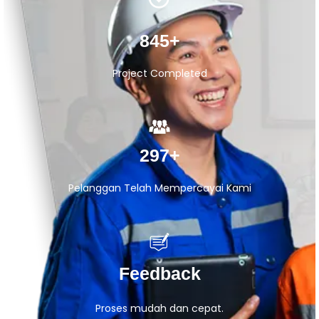
1.236
+
Project Completed
435
+
Pelanggan Telah Mempercayai Kami
Feedback
Proses mudah dan cepat.