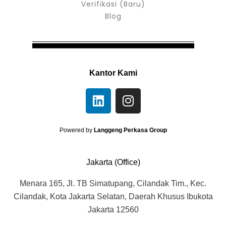
Verifikasi (Baru)
Blog
Kantor Kami
L
I
i
n
n
s
k
t
Powered by
Langgeng Perkasa Group
e
a
d
g
Jakarta (Office)
i
r
n
a
Menara 165, Jl. TB Simatupang, Cilandak Tim., Kec.
m
Cilandak, Kota Jakarta Selatan, Daerah Khusus Ibukota
Jakarta 12560