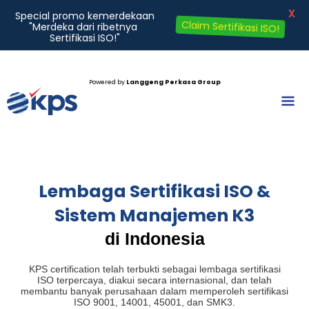
X
Special promo kemerdekaan
"Merdeka dari ribetnya
Claim Sertifikasi ISO!
Sertifikasi ISO!"
Lewati
ke
Powered by
Langgeng Perkasa Group
Men
konten
Lembaga Sertifikasi ISO &
Sistem Manajemen K3
di Indonesia
KPS certification telah terbukti sebagai lembaga sertifikasi
ISO terpercaya, diakui secara internasional, dan telah
membantu banyak perusahaan dalam memperoleh sertifikasi
ISO 9001, 14001, 45001, dan SMK3.