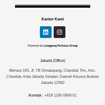
Kantor Kami
L
I
i
n
n
s
k
t
Powered by
Langgeng Perkasa Group
e
a
d
g
Jakarta (Office)
i
r
n
a
Menara 165, Jl. TB Simatupang, Cilandak Tim., Kec.
m
Cilandak, Kota Jakarta Selatan, Daerah Khusus Ibukota
Jakarta 12560
Kontak :
+628 1190 0909 01