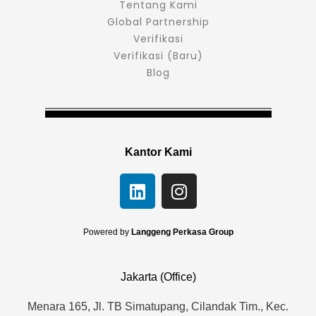
Tentang Kami
Global Partnership
Verifikasi
Verifikasi (Baru)
Blog
Kantor Kami
L
I
i
n
n
s
k
t
Powered by
Langgeng Perkasa Group
e
a
d
g
Jakarta (Office)
i
r
n
a
Menara 165, Jl. TB Simatupang, Cilandak Tim., Kec.