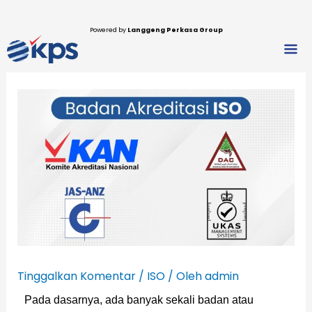
Lewati
ke
Powered by
Langgeng Perkasa Group
Men
konten
Tinggalkan Komentar
/
ISO
/ Oleh
admin
Pada dasarnya, ada banyak sekali badan atau