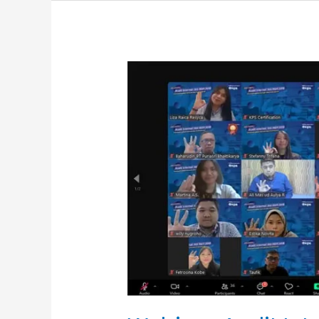
Webinar
Audit
Internal
ISO
19011:2018