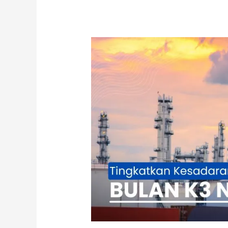
Tingkatkan
Kesadaran
Keselamatan
di
Bulan
K3
Nasional