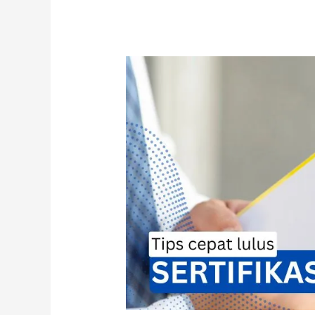
Tips
Cepat
Lolos
Sertifikasi
ISO
Tanpa
Kendala