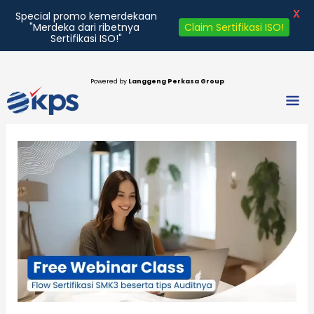
X
Special promo kemerdekaan
"Merdeka dari ribetnya
Claim Sertifikasi ISO!
Sertifikasi ISO!"
Lewati
ke
Powered by
Langgeng Perkasa Group
Men
konten