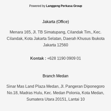
n
s
k
t
Powered by
Langgeng Perkasa Group
e
a
d
g
Jakarta (Office)
i
r
n
a
Menara 165, Jl. TB Simatupang, Cilandak Tim., Kec.
m
Cilandak, Kota Jakarta Selatan, Daerah Khusus Ibukota
Jakarta 12560
Kontak :
+628 1190 0909 01
Branch Medan
Sinar Mas Land Plaza Medan, Jl. Pangeran Diponegoro
No.18, Madras Hulu, Kec. Medan Polonia, Kota Medan,
Sumatera Utara 20151, Lantai 10