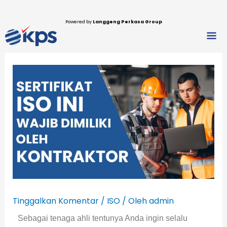
Lewati
ke
Powered by
Langgeng Perkasa Group
Men
konten
Tinggalkan Komentar
/
ISO
/ Oleh
admin
Sebagai tenaga ahli tentunya Anda ingin selalu