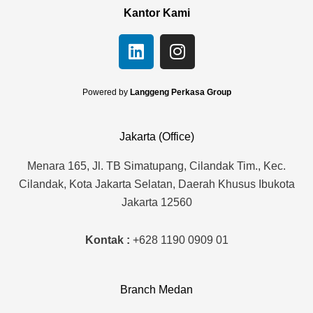
Kantor Kami
L
I
i
n
n
s
k
t
Powered by
Langgeng Perkasa Group
e
a
d
g
Jakarta (Office)
i
r
n
a
Menara 165, Jl. TB Simatupang, Cilandak Tim., Kec.
m
Cilandak, Kota Jakarta Selatan, Daerah Khusus Ibukota
Jakarta 12560
Kontak :
+628 1190 0909 01
Branch Medan