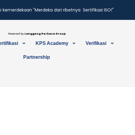
 kemerdekaan "Merdeka dari ribetnya Sertifikasi ISO!"
Powered by
Langgeng Perkasa Group
rtifikasi
KPS Academy
Verifikasi
Partnership