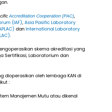
gan.
,
cific
Accreditation Cooperation (PAC)
orum (IAF)
,
Asia Pasific Laboratory
(APLAC)
dan
International Laboratory
ILAC)
.
 mengoperasikan skema akreditasi yang
Sertifikasi, Laboratorium dan
g dioperasikan oleh lembaga KAN di
kut :
istem Manajemen Mutu atau dikenal