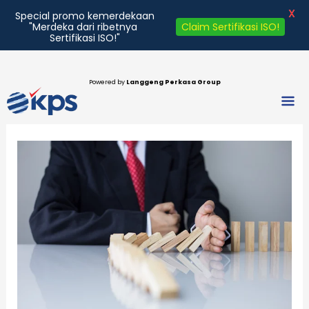
X
Special promo kemerdekaan
"Merdeka dari ribetnya
Claim Sertifikasi ISO!
Sertifikasi ISO!"
Lewati
ke
Powered by
Langgeng Perkasa Group
Men
konten