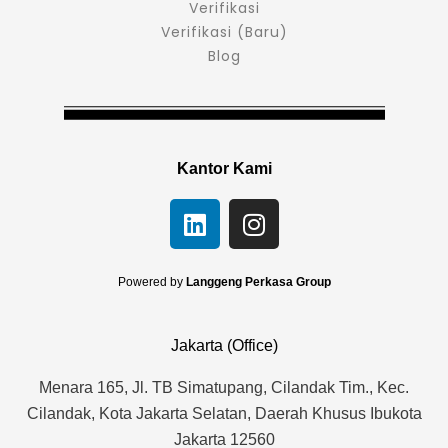
Verifikasi
Verifikasi (Baru)
Blog
Kantor Kami
L
I
i
n
n
s
k
t
Powered by
Langgeng Perkasa Group
e
a
d
g
Jakarta (Office)
i
r
n
a
Menara 165, Jl. TB Simatupang, Cilandak Tim., Kec.
m
Cilandak, Kota Jakarta Selatan, Daerah Khusus Ibukota
Jakarta 12560