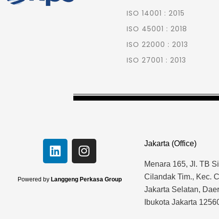
ISO 14001 : 2015
ISO 45001 : 2018
ISO 22000 : 2013
ISO 27001 : 2013
L
I
Jakarta (Office)
i
n
Menara 165, Jl. TB S
n
s
k
t
Cilandak Tim., Kec. C
Powered by
Langgeng Perkasa Group
e
a
Jakarta Selatan, Da
d
g
Ibukota Jakarta 1256
i
r