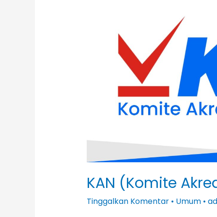
(Komite
Akreditasi
Nasional)
KAN (Komite Akred
Tinggalkan Komentar
•
Umum
•
a