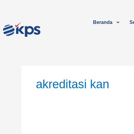
Lewati
ke
konten
Beranda
Se
akreditasi kan
KAN