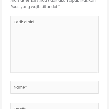
Alamat email Anda tidak akan dipublikasikan.
Ruas yang wajib ditandai
*
Ketik
di
sini..
Name*
Email*