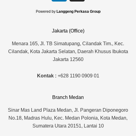
n
s
k
t
Powered by
Langgeng Perkasa Group
e
a
d
g
Jakarta (Office)
i
r
n
a
Menara 165, Jl. TB Simatupang, Cilandak Tim., Kec.
m
Cilandak, Kota Jakarta Selatan, Daerah Khusus Ibukota
Jakarta 12560
Kontak :
+628 1190 0909 01
Branch Medan
Sinar Mas Land Plaza Medan, Jl. Pangeran Diponegoro
No.18, Madras Hulu, Kec. Medan Polonia, Kota Medan,
Sumatera Utara 20151, Lantai 10