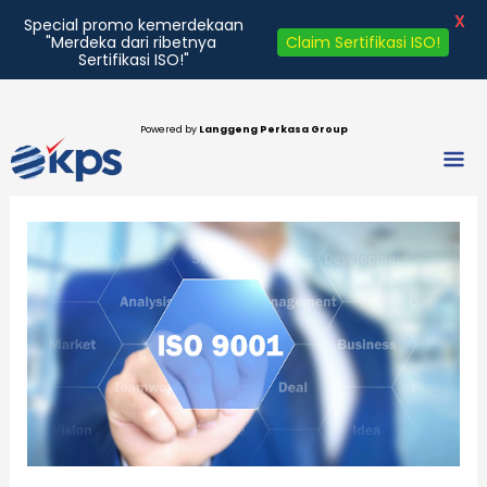
X
Special promo kemerdekaan
"Merdeka dari ribetnya
Claim Sertifikasi ISO!
Sertifikasi ISO!"
Lewati
ke
Powered by
Langgeng Perkasa Group
Men
konten