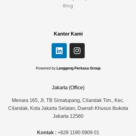
Blog
Kantor Kami
L
I
i
n
n
s
k
t
Powered by
Langgeng Perkasa Group
e
a
d
g
Jakarta (Office)
i
r
n
a
Menara 165, Jl. TB Simatupang, Cilandak Tim., Kec.
m
Cilandak, Kota Jakarta Selatan, Daerah Khusus Ibukota
Jakarta 12560
Kontak :
+628 1190 0909 01