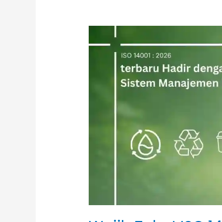
Wajib
Tahu!
ISO
14001:2026
terbaru
Hadir
dengan
Revisi
Besar
Sistem
Manajemen
Lingkungan