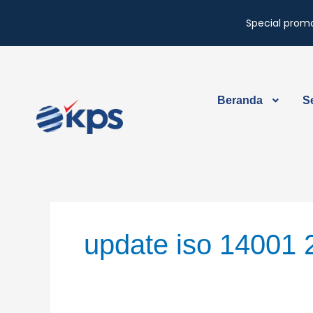
Special promo
Lewati
ke
konten
Beranda
Se
update iso 14001 