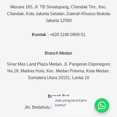
n
a
Menara 165, Jl. TB Simatupang, Cilandak Tim., Kec.
m
Cilandak, Kota Jakarta Selatan, Daerah Khusus Ibukota
Jakarta 12560
Kontak :
+628 1190 0909 01
Branch Medan
Sinar Mas Land Plaza Medan, Jl. Pangeran Diponegoro
No.18, Madras Hulu, Kec. Medan Polonia, Kota Medan,
Sumatera Utara 20151, Lantai 10
Branch Bali
Ada yang bisa Kami
bantu?
Jln. Bedahulu XVII. No. 12 Denpasar