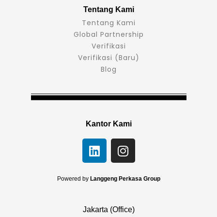
Tentang Kami
Tentang Kami
Global Partnership
Verifikasi
Verifikasi (Baru)
Blog
Kantor Kami
L
I
i
n
n
s
k
t
Powered by
Langgeng Perkasa Group
e
a
d
g
Jakarta (Office)
i
r