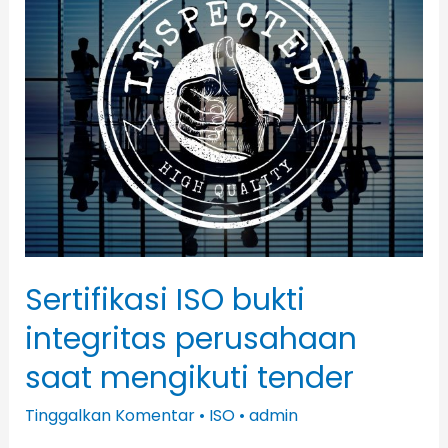
bukti
integritas
perusahaan
saat
mengikuti
tender
Sertifikasi ISO bukti
integritas perusahaan
saat mengikuti tender
Tinggalkan Komentar
•
ISO
•
admin