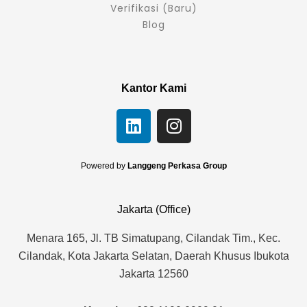
Verifikasi (Baru)
Blog
Kantor Kami
L
I
i
n
n
s
k
t
Powered by
Langgeng Perkasa Group
e
a
d
g
Jakarta (Office)
i
r
n
a
Menara 165, Jl. TB Simatupang, Cilandak Tim., Kec.
m
Cilandak, Kota Jakarta Selatan, Daerah Khusus Ibukota
Jakarta 12560