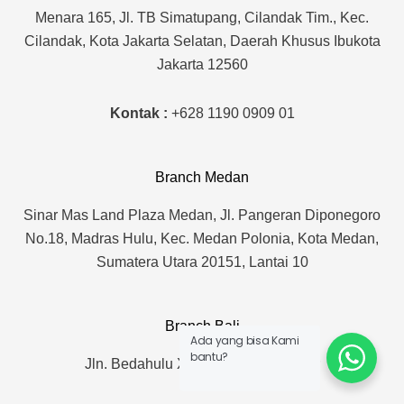
n
a
Menara 165, Jl. TB Simatupang, Cilandak Tim., Kec.
m
Cilandak, Kota Jakarta Selatan, Daerah Khusus Ibukota
Jakarta 12560
Kontak :
+628 1190 0909 01
Branch Medan
Sinar Mas Land Plaza Medan, Jl. Pangeran Diponegoro
No.18, Madras Hulu, Kec. Medan Polonia, Kota Medan,
Sumatera Utara 20151, Lantai 10
Branch Bali
Ada yang bisa Kami
bantu?
Jln. Bedahulu XVII. No. 12 Denpasar