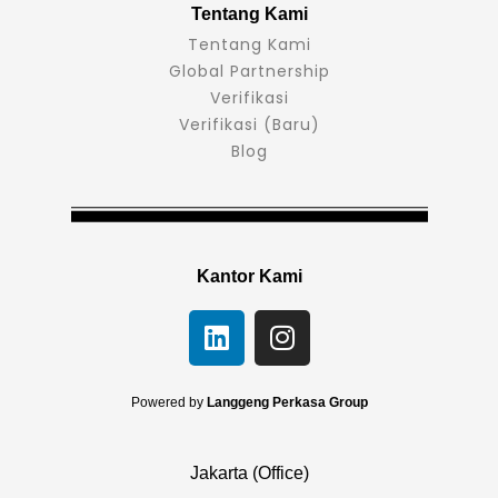
Tentang Kami
Tentang Kami
Global Partnership
Verifikasi
Verifikasi (Baru)
Blog
Kantor Kami
L
I
i
n
n
s
k
t
Powered by
Langgeng Perkasa Group
e
a
d
g
Jakarta (Office)
i
r