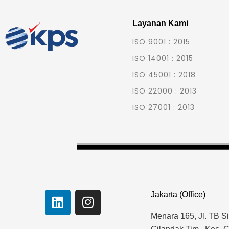
Layanan Kami
ISO 9001 : 2015
ISO 14001 : 2015
ISO 45001 : 2018
ISO 22000 : 2013
ISO 27001 : 2013
L
I
Jakarta (Office)
i
n
Menara 165, Jl. TB S
n
s