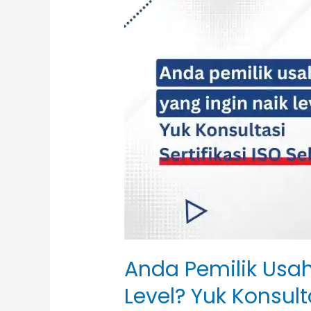
Pemilik
Usaha
yang
Ingin
Naik
Level?
Yuk
Konsultasi
Sertifikasi
ISO
Sekarang!
Anda Pemilik Usah
Level? Yuk Konsulta