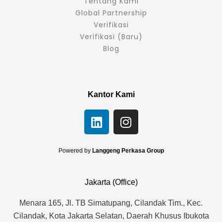
Tentang Kami
Global Partnership
Verifikasi
Verifikasi (Baru)
Blog
Kantor Kami
L
I
i
n
n
s
k
t
Powered by
Langgeng Perkasa Group
e
a
d
g
Jakarta (Office)
i
r
n
a
Menara 165, Jl. TB Simatupang, Cilandak Tim., Kec.
m
Cilandak, Kota Jakarta Selatan, Daerah Khusus Ibukota