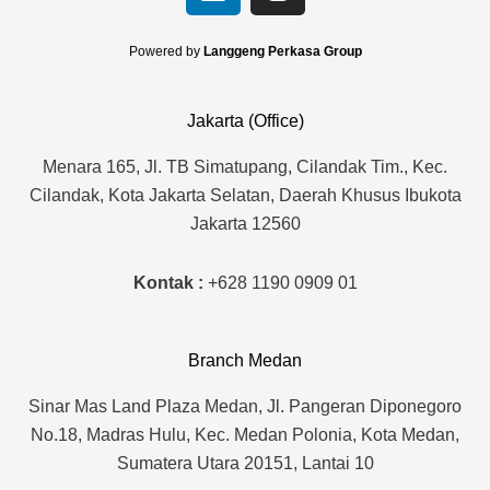
i
n
n
s
k
t
Powered by
Langgeng Perkasa Group
e
a
d
g
Jakarta (Office)
i
r
n
a
Menara 165, Jl. TB Simatupang, Cilandak Tim., Kec.
m
Cilandak, Kota Jakarta Selatan, Daerah Khusus Ibukota
Jakarta 12560
Kontak :
+628 1190 0909 01
Branch Medan
Sinar Mas Land Plaza Medan, Jl. Pangeran Diponegoro
No.18, Madras Hulu, Kec. Medan Polonia, Kota Medan,
Sumatera Utara 20151, Lantai 10