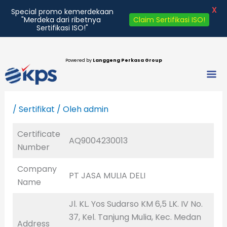
X
Special promo kemerdekaan
Claim Sertifikasi ISO!
"Merdeka dari ribetnya
Sertifikasi ISO!"
Lewati
ke
Powered by
Langgeng Perkasa Group
Men
konten
/
Sertifikat
/ Oleh
admin
Certificate
AQ9004230013
Number
Company
PT JASA MULIA DELI
Name
Jl. KL. Yos Sudarso KM 6,5 LK. IV No.
37, Kel. Tanjung Mulia, Kec. Medan
Address