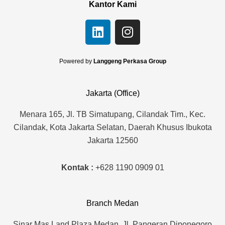
Kantor Kami
L
I
i
n
n
s
k
t
Powered by
Langgeng Perkasa Group
e
a
d
g
Jakarta (Office)
i
r
n
a
Menara 165, Jl. TB Simatupang, Cilandak Tim., Kec.
m
Cilandak, Kota Jakarta Selatan, Daerah Khusus Ibukota
Jakarta 12560
Kontak :
+628 1190 0909 01
Branch Medan
Sinar Mas Land Plaza Medan, Jl. Pangeran Diponegoro